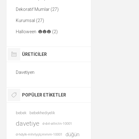
Dekoratif Mumlar (27)
Kurumsal (27)
Halloween 🎃🎃🎃 (2)
ÜRETICILER
Davetiyen
POPÜLER ETIKETLER
bebek
bebekhediyelik
davetiye
d-dvt-attrctn-10001
düğün
d-hdylk-mhrlyşlçmmm-10001