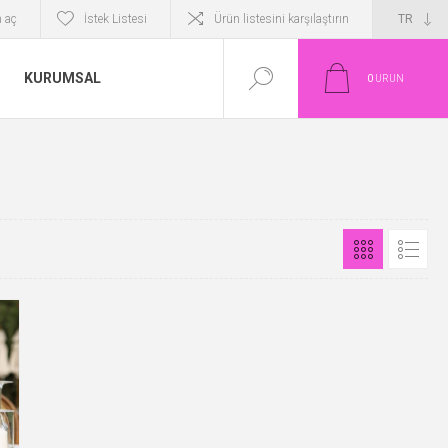
 aç
İstek Listesi
Ürün listesini karşılaştırın
KURUMSAL
0
ÜRÜN