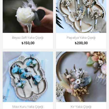
Beyaz Soft Yaka Çiçeği
Papatya Yaka Çiçeği
₺150,00
₺200,00
Mavi Kuru Yaka Çiçeği
Kır Yaka Çiçeği