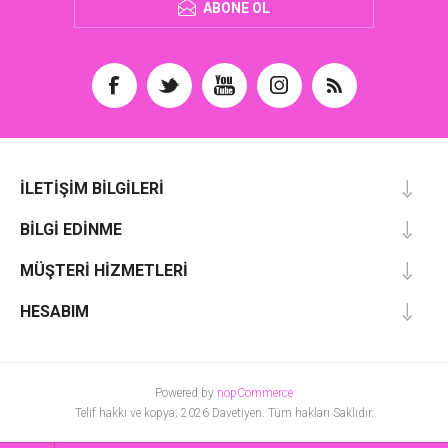
ABONE OL
İLETIŞIM BILGILERI
BILGI EDINME
MÜŞTERI HIZMETLERI
HESABIM
Powered by
nopCommerce
Telif hakkı ve kopya; 2026 Davetiyen. Tüm hakları Saklıdır.