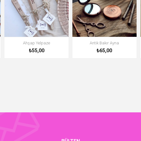
Ahşap Yelpaze
Antik Bakır Ayna
₺55,00
₺65,00
BÜLTEN