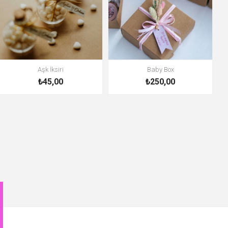
Aşk İksiri
Baby Box
₺45,00
₺250,00