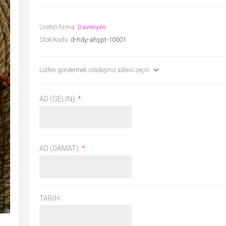
Üretici firma:
Davetiyen
Stok Kodu:
d-hdy-ahşpt-10001
Lütfen göndermek istediğiniz adresi seçin
AD (GELIN):
*
AD (DAMAT):
*
TARIH: