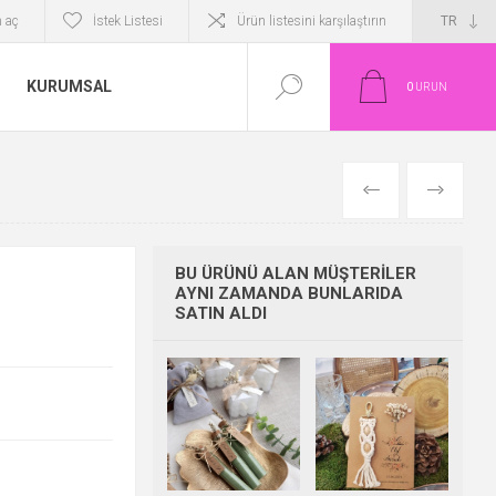
 aç
İstek Listesi
Ürün listesini karşılaştırın
KURUMSAL
0
ÜRÜN
ÖNCEKI
SONRAKI
BU ÜRÜNÜ ALAN MÜŞTERILER
AYNI ZAMANDA BUNLARIDA
SATIN ALDI