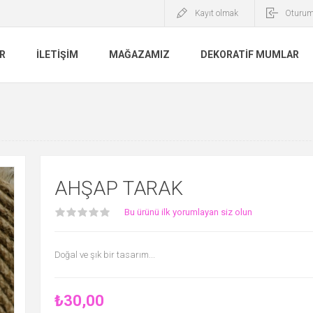
Kayıt olmak
Oturum
R
İLETIŞIM
MAĞAZAMIZ
DEKORATIF MUMLAR
AHŞAP TARAK
Bu ürünü ilk yorumlayan siz olun
Doğal ve şık bir tasarım...
₺30,00