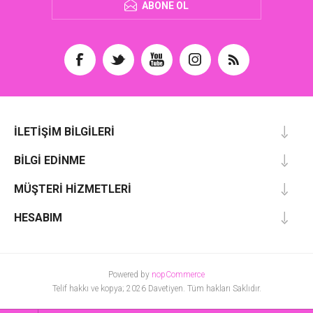
ABONE OL
İLETIŞIM BILGILERI
BILGI EDINME
MÜŞTERI HIZMETLERI
HESABIM
Powered by
nopCommerce
Telif hakkı ve kopya; 2026 Davetiyen. Tüm hakları Saklıdır.