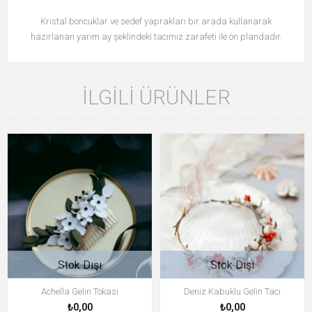
Kristal boncuklar ve sedef yaprakları bir arada kullanarak
hazırlanan yarım ay şeklindeki tacımız zarafeti ile ön plandadır.
İLGILI ÜRÜNLER
Stok Dışı
Stok Dışı
Achella Gelin Tokası
Deniz Kabuklu Gelin Tacı
₺0,00
₺0,00