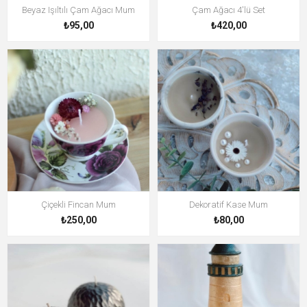
Beyaz Işıltılı Çam Ağacı Mum
Çam Ağacı 4'lü Set
₺95,00
₺420,00
Çiçekli Fincan Mum
Dekoratif Kase Mum
₺250,00
₺80,00