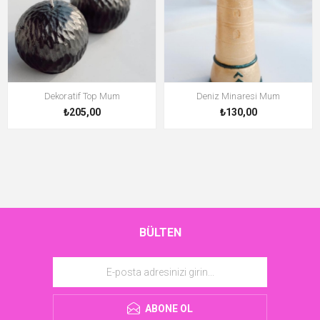
Dekoratif Top Mum
Deniz Minaresi Mum
₺205,00
₺130,00
BÜLTEN
ABONE OL