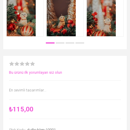
Bu ürünü ilk yorumlayan siz olun
En sevimli tasarımlar...
₺115,00
Stok Kodu:
d-dkr-bkm-10001