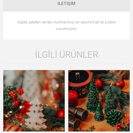
İLETIŞIM
Köpek şekilleri verilen mumlarımızı en sevimli hali ile sizlere
sunulmuştur.
İLGILI ÜRÜNLER