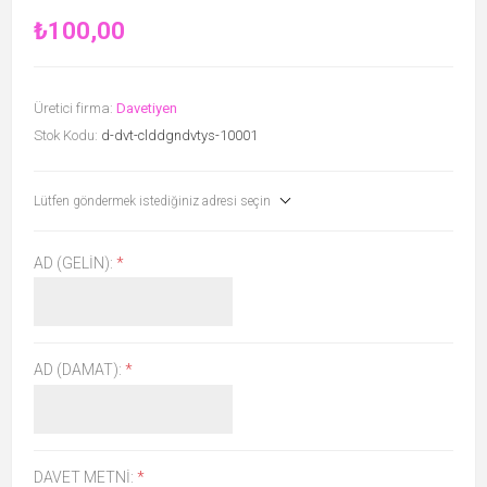
₺100,00
Üretici firma:
Davetiyen
Stok Kodu:
d-dvt-clddgndvtys-10001
Lütfen göndermek istediğiniz adresi seçin
AD (GELIN):
*
AD (DAMAT):
*
DAVET METNI:
*