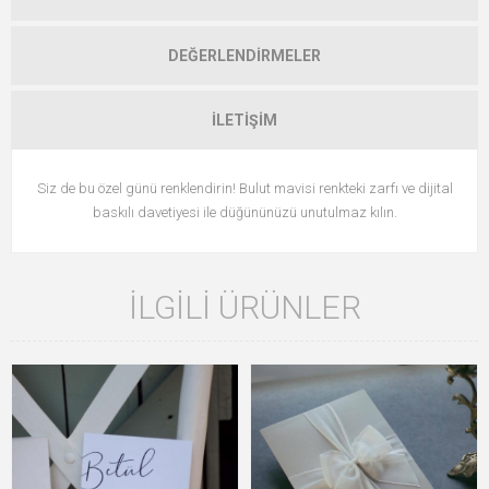
DEĞERLENDIRMELER
İLETIŞIM
Siz de bu özel günü renklendirin! Bulut mavisi renkteki zarfı ve dijital
baskılı davetiyesi ile düğününüzü unutulmaz kılın.
İLGILI ÜRÜNLER