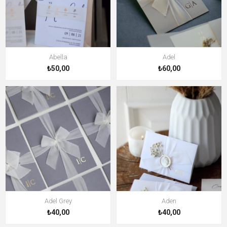
Abella
Adel
₺50,00
₺60,00
Adel Grey
Aden
₺40,00
₺40,00