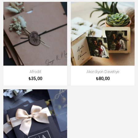
Afrodit
Akordiyon Davetiye
₺35,00
₺80,00