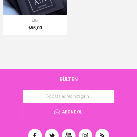
Alfa
₺55,00
BÜLTEN
ABONE OL