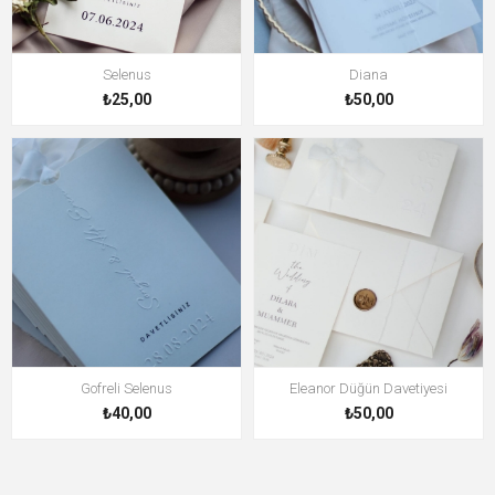
Selenus
Diana
₺25,00
₺50,00
Gofreli Selenus
Eleanor Düğün Davetiyesi
₺40,00
₺50,00