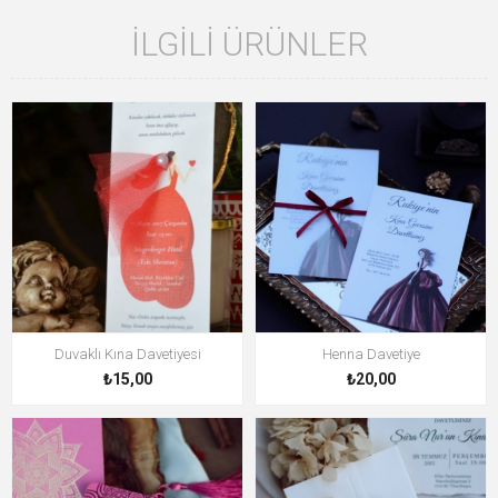
İLGILI ÜRÜNLER
Duvaklı Kına Davetiyesi
Henna Davetiye
₺15,00
₺20,00