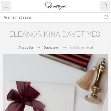
ELEANOR KINA DAVETIYESI
Ana sayfa
Davetiyeler
Kına Davetiyeleri