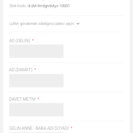
Stok Kodu:
d-dvt-lnrdgndvtys-10001
Lütfen göndermek istediğiniz adresi seçin
AD (GELIN):
*
AD (DAMAT):
*
DAVET METNI:
*
GELIN ANNE - BABA ADI SOYADI:
*