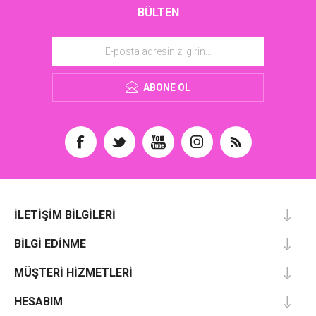
BÜLTEN
ABONE OL
İLETIŞIM BILGILERI
BILGI EDINME
MÜŞTERI HIZMETLERI
HESABIM