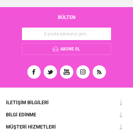
BÜLTEN
ABONE OL
İLETIŞIM BILGILERI
BILGI EDINME
MÜŞTERI HIZMETLERI