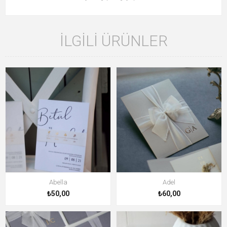
İLGILI ÜRÜNLER
Abella
Adel
₺50,00
₺60,00