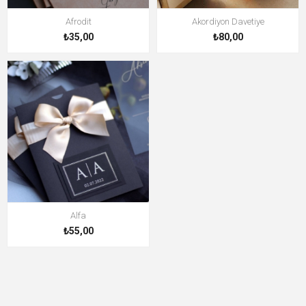
Afrodit
Akordiyon Davetiye
₺35,00
₺80,00
Alfa
₺55,00