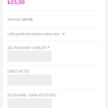
₺25,00
Stok Kodu:
hnn123
Lütfen göndermek istediğiniz adresi seçin
GELIN & DAMAT İSIMLERI:
*
DAVET METNI:
GELIN ANNE - BABA ADI SOYADI: