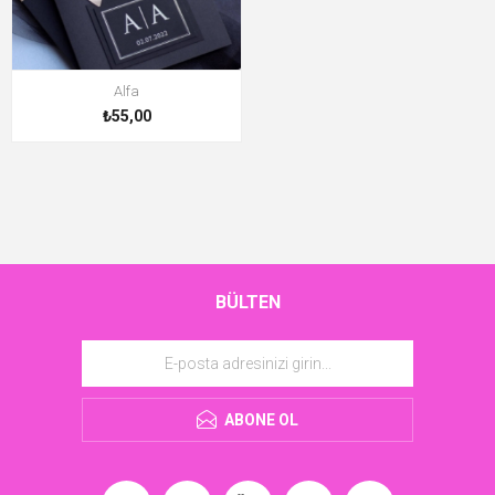
Alfa
₺55,00
BÜLTEN
ABONE OL