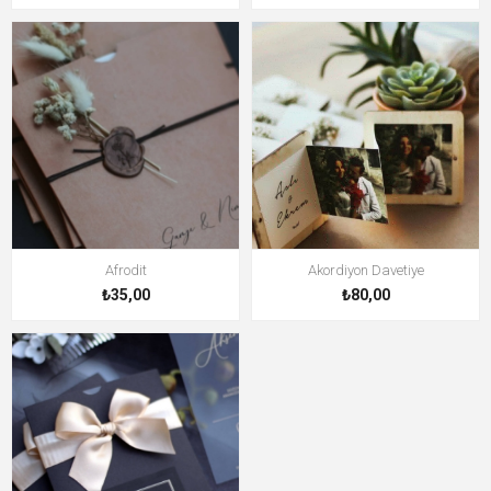
Afrodit
Akordiyon Davetiye
₺35,00
₺80,00