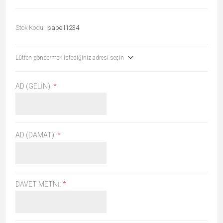
Stok Kodu:
isabell1234
Lütfen göndermek istediğiniz adresi seçin
AD (GELIN):
*
AD (DAMAT):
*
DAVET METNI:
*