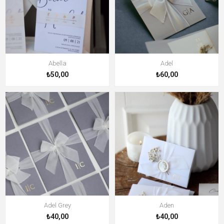
Abella
Adel
₺50,00
₺60,00
Adel Grey
Aden
₺40,00
₺40,00