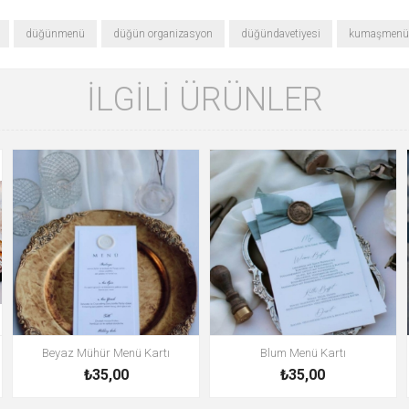
düğünmenü
düğün organizasyon
düğündavetiyesi
kumaşmenü
İLGILI ÜRÜNLER
Beyaz Mühür Menü Kartı
Blum Menü Kartı
₺35,00
₺35,00