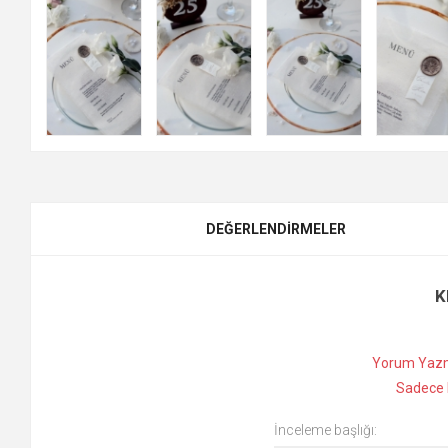
DEĞERLENDIRMELER
K
Yorum Yazm
Sadece k
İnceleme başlığı: