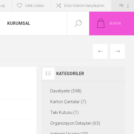
 aç
İstek Listesi
Ürün listesini karşılaştırın
KURUMSAL
0
ÜRÜN
ÖNCEKI
SONRAKI
KATEGORILER
Davetiyeler (598)
Karton Çantalar (7)
Takı Kutusu (1)
Organizayon Detayları (63)