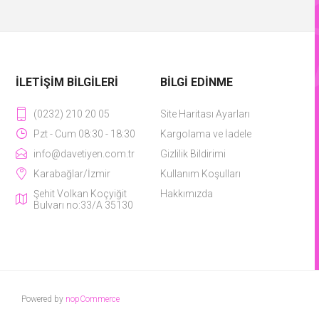
İLETIŞIM BILGILERI
BILGI EDINME
(0232) 210 20 05
Site Haritası Ayarları
Pzt - Cum 08:30 - 18:30
Kargolama ve İadele
info@davetiyen.com.tr
Gizlilik Bildirimi
Karabağlar/İzmir
Kullanım Koşulları
Şehit Volkan Koçyiğit
Hakkımızda
Bulvarı no:33/A 35130
Powered by
nopCommerce