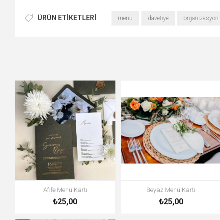
ÜRÜN ETIKETLERI
menü
davetiye
organizasyon
Afife Menü Kartı
Beyaz Menü Kartı
₺25,00
₺25,00