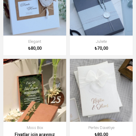
Elegant
Juliete
₺80,00
₺70,00
Moss Box
Pertev Davetiye
Fiyatlar için arayınız
₺80,00