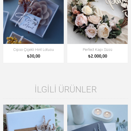
Cipso Çiçekli Hint Lotusu
Perfect Kapı Süsü
₺30,00
₺2.000,00
İLGILI ÜRÜNLER