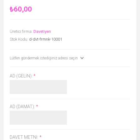
₺60,00
Üretici firma:
Davetiyen
Stok Kodu:
d-dvt-frmnk-10001
Lütfen göndermek istediğiniz adresi seçin
AD (GELIN):
*
AD (DAMAT):
*
DAVET METNI:
*