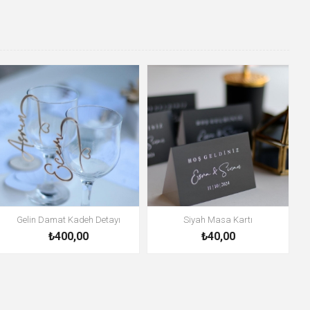
Gelin Damat Kadeh Detayı
Siyah Masa Kartı
₺400,00
₺40,00