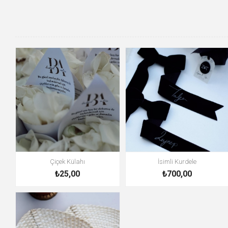
Çiçek Külahı
İsimli Kurdele
₺25,00
₺700,00