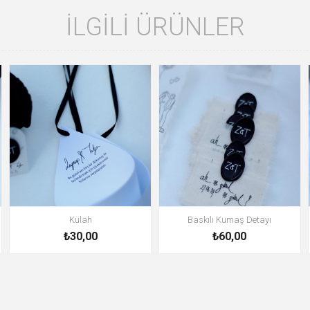
İLGILI ÜRÜNLER
Külah
Baskılı Kumaş Detayı
₺30,00
₺60,00