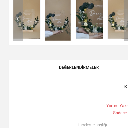
DEĞERLENDIRMELER
K
Yorum Yazm
Sadece k
İnceleme başlığı: