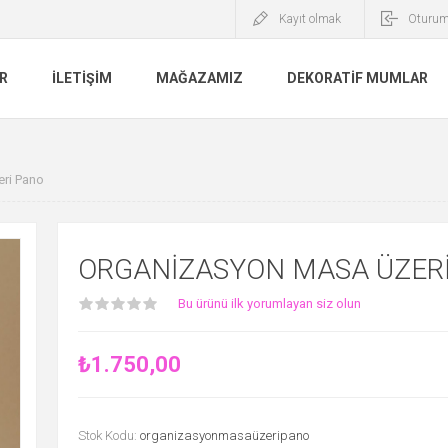
Kayıt olmak
Oturum
R
İLETIŞIM
MAĞAZAMIZ
DEKORATIF MUMLAR
ri Pano
ORGANIZASYON MASA ÜZER
Bu ürünü ilk yorumlayan siz olun
₺1.750,00
Stok Kodu:
organizasyonmasaüzeripano