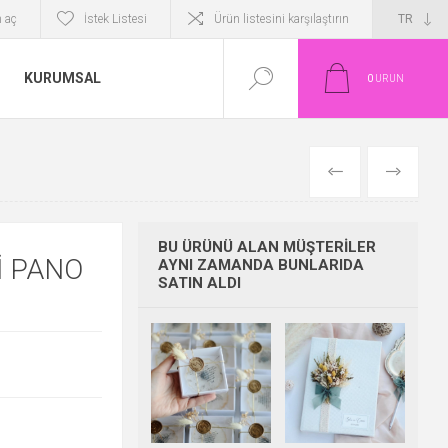
 aç
İstek Listesi
Ürün listesini karşılaştırın
KURUMSAL
0
ÜRÜN
ÖNCEKI
SONRAKI
BU ÜRÜNÜ ALAN MÜŞTERILER
I PANO
AYNI ZAMANDA BUNLARIDA
SATIN ALDI