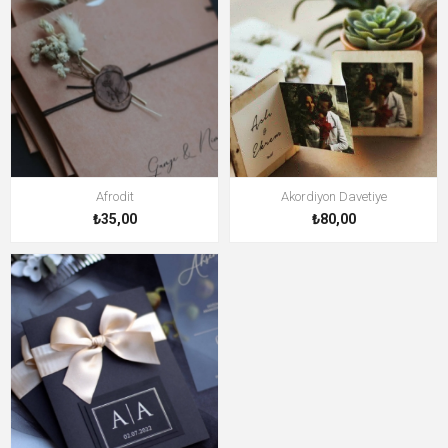
Afrodit
Akordiyon Davetiye
₺35,00
₺80,00