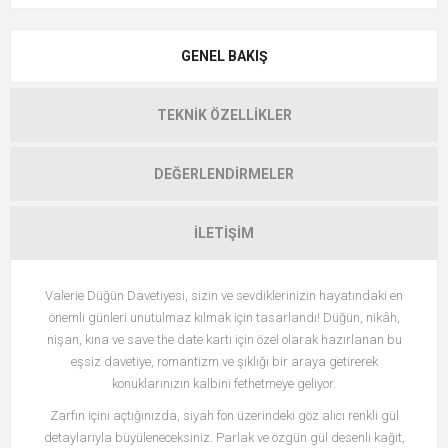
GENEL BAKIŞ
TEKNIK ÖZELLIKLER
DEĞERLENDIRMELER
İLETIŞIM
Valerie Düğün Davetiyesi, sizin ve sevdiklerinizin hayatındaki en
önemli günleri unutulmaz kılmak için tasarlandı! Düğün, nikâh,
nişan, kına ve save the date kartı için özel olarak hazırlanan bu
eşsiz davetiye, romantizm ve şıklığı bir araya getirerek
konuklarınızın kalbini fethetmeye geliyor.
Zarfın içini açtığınızda, siyah fon üzerindeki göz alıcı renkli gül
detaylarıyla büyüleneceksiniz. Parlak ve özgün gül desenli kağıt,