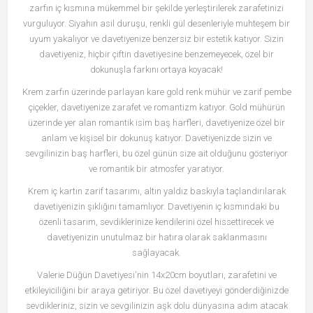
zarfın iç kısmına mükemmel bir şekilde yerleştirilerek zarafetinizi
vurguluyor. Siyahın asil duruşu, renkli gül desenleriyle muhteşem bir
uyum yakalıyor ve davetiyenize benzersiz bir estetik katıyor. Sizin
davetiyeniz, hiçbir çiftin davetiyesine benzemeyecek, özel bir
dokunuşla farkını ortaya koyacak!
Krem zarfın üzerinde parlayan kare gold renk mühür ve zarif pembe
çiçekler, davetiyenize zarafet ve romantizm katıyor. Gold mühürün
üzerinde yer alan romantik isim baş harfleri, davetiyenize özel bir
anlam ve kişisel bir dokunuş katıyor. Davetiyenizde sizin ve
sevgilinizin baş harfleri, bu özel günün size ait olduğunu gösteriyor
ve romantik bir atmosfer yaratıyor.
Krem iç kartın zarif tasarımı, altın yaldız baskıyla taçlandırılarak
davetiyenizin şıklığını tamamlıyor. Davetiyenin iç kısmındaki bu
özenli tasarım, sevdiklerinize kendilerini özel hissettirecek ve
davetiyenizin unutulmaz bir hatıra olarak saklanmasını
sağlayacak.
Valerie Düğün Davetiyesi'nin 14x20cm boyutları, zarafetini ve
etkileyiciliğini bir araya getiriyor. Bu özel davetiyeyi gönderdiğinizde
sevdikleriniz, sizin ve sevgilinizin aşk dolu dünyasına adım atacak