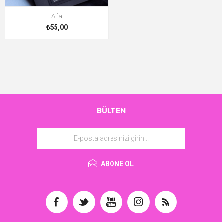
Alfa
₺55,00
BÜLTEN
ABONE OL