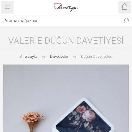
VALERIE DÜĞÜN DAVETIYESI
Ana sayfa
Davetiyeler
Düğün Davetiyeleri