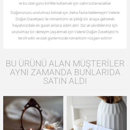
ve bu özel günü birlikte kutlamak için sabırsızlanacaklar.
Düğününüzü unutulmaz kılmak için daha fazla beklemeyin! Valerie
Düğün Davetiyesi ile romantizmi ve şıklığı bir araya getirerek
hayatınızdaki en güzel anlara adım atın. Siz ve sevdikleriniz için
unutulmaz bir deneyim yaşatmak için Valerie Düğün Davetiyesi'ni
tercih edin ve özel günlerinizde romantizm rüzgarı estirin!
BU ÜRÜNÜ ALAN MÜŞTERILER
AYNI ZAMANDA BUNLARIDA
SATIN ALDI