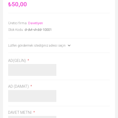
₺50,00
Üretici firma:
Davetiyen
Stok Kodu:
d-dvt-vlrdd-10001
Lütfen göndermek istediğiniz adresi seçin
AD(GELIN):
*
AD (DAMAT):
*
DAVET METNI:
*