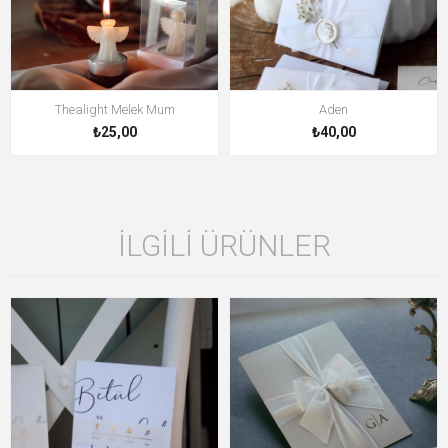
Thealight Melek Mum
Aden
₺25,00
₺40,00
İLGILI ÜRÜNLER