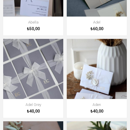
Abella
Adel
₺50,00
₺60,00
Adel Grey
Aden
₺40,00
₺40,00