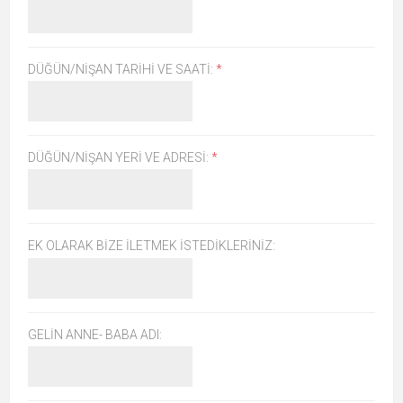
DÜĞÜN/NIŞAN TARIHI VE SAATI:
*
DÜĞÜN/NIŞAN YERI VE ADRESI:
*
EK OLARAK BIZE İLETMEK İSTEDIKLERINIZ:
GELIN ANNE- BABA ADI: