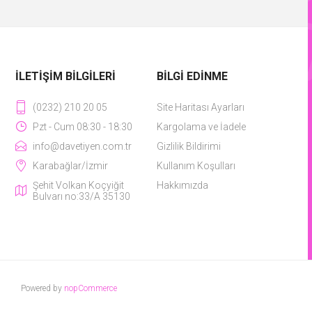
İLETIŞIM BILGILERI
BILGI EDINME
(0232) 210 20 05
Site Haritası Ayarları
Pzt - Cum 08:30 - 18:30
Kargolama ve İadele
info@davetiyen.com.tr
Gizlilik Bildirimi
Karabağlar/İzmir
Kullanım Koşulları
Şehit Volkan Koçyiğit
Hakkımızda
Bulvarı no:33/A 35130
Powered by
nopCommerce