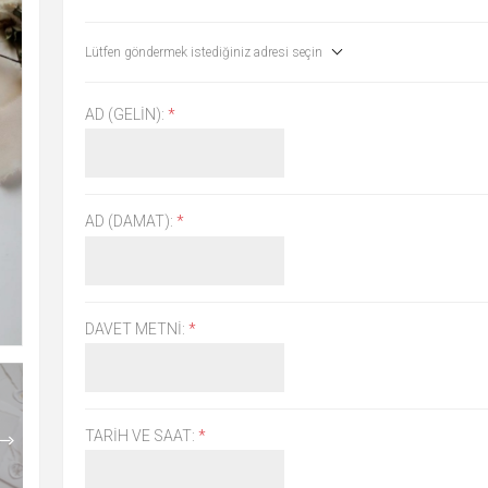
Lütfen göndermek istediğiniz adresi seçin
AD (GELIN):
*
AD (DAMAT):
*
DAVET METNI:
*
TARIH VE SAAT:
*