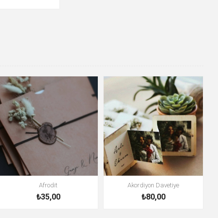
Afrodit
Akordiyon Davetiye
₺35,00
₺80,00