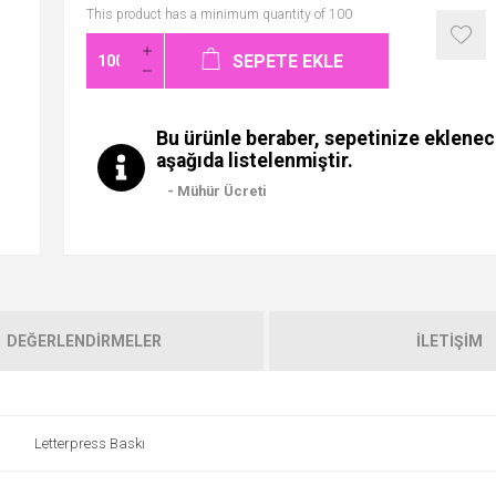
This product has a minimum quantity of 100
SEPETE EKLE
Bu ürünle beraber, sepetinize eklenec
aşağıda listelenmiştir.
- Mühür Ücreti
DEĞERLENDIRMELER
İLETIŞIM
Letterpress Baskı