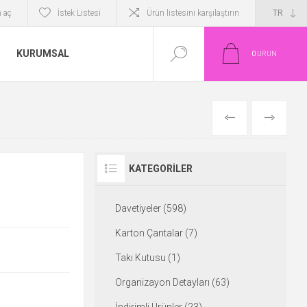
 aç
İstek Listesi
Ürün listesini karşılaştırın
KURUMSAL
0
ÜRÜN
ÖNCEKI
SONRAKI
KATEGORILER
Davetiyeler (598)
Karton Çantalar (7)
Takı Kutusu (1)
Organizayon Detayları (63)