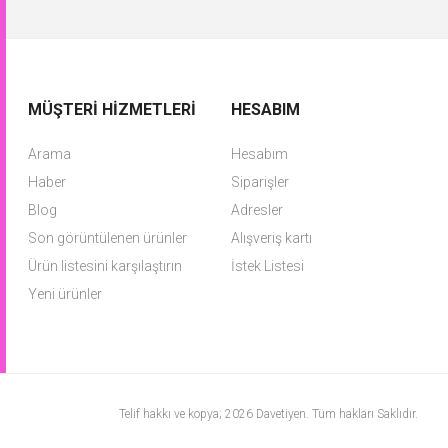
MÜŞTERI HIZMETLERI
HESABIM
Arama
Hesabım
Haber
Siparişler
Blog
Adresler
Son görüntülenen ürünler
Alışveriş kartı
Ürün listesini karşılaştırın
İstek Listesi
Yeni ürünler
Telif hakkı ve kopya; 2026 Davetiyen. Tüm hakları Saklıdır.