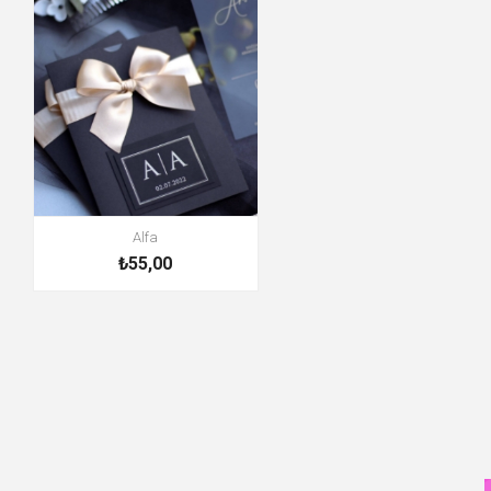
Alfa
₺55,00