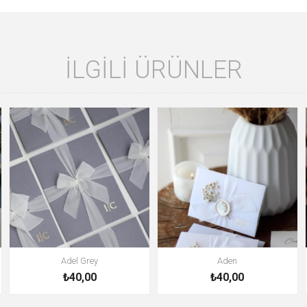
İLGILI ÜRÜNLER
Adel Grey
Aden
₺40,00
₺40,00