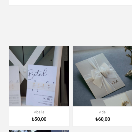
Abella
Adel
₺50,00
₺60,00