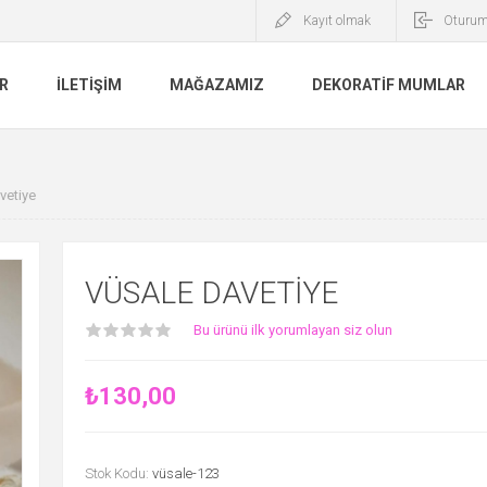
Kayıt olmak
Oturum
R
İLETIŞIM
MAĞAZAMIZ
DEKORATIF MUMLAR
vetiye
VÜSALE DAVETIYE
Bu ürünü ilk yorumlayan siz olun
₺130,00
Stok Kodu:
vüsale-123