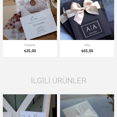
Malone
Alfa
₺35,00
₺55,00
İLGILI ÜRÜNLER