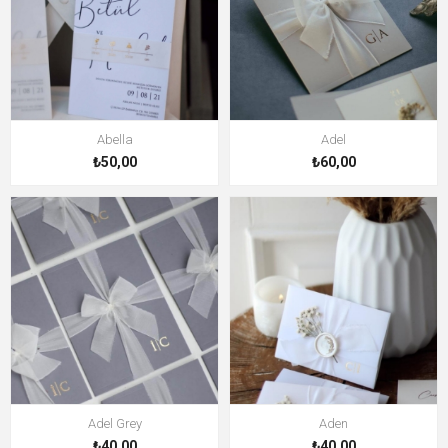
Abella
Adel
₺50,00
₺60,00
Adel Grey
Aden
₺40,00
₺40,00