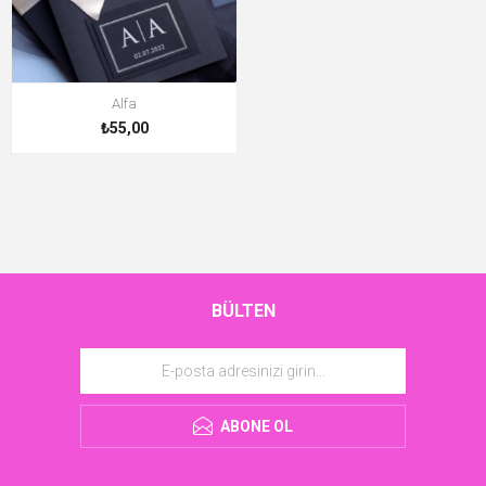
Alfa
₺55,00
BÜLTEN
ABONE OL