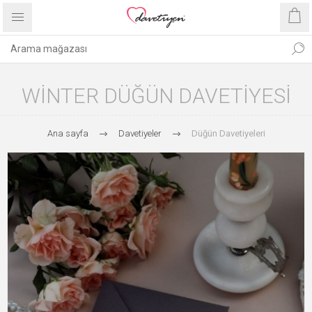
WINTER DÜĞÜN DAVETIYESI
Ana sayfa
Davetiyeler
Düğün Davetiyeleri