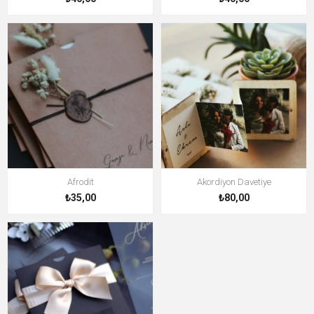
Afrodit
Akordiyon Davetiye
₺35,00
₺80,00