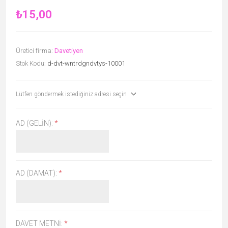
₺15,00
Üretici firma:
Davetiyen
Stok Kodu:
d-dvt-wntrdgndvtys-10001
Lütfen göndermek istediğiniz adresi seçin
AD (GELIN):
*
AD (DAMAT):
*
DAVET METNI:
*