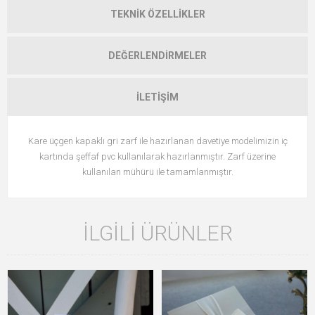
TEKNIK ÖZELLIKLER
DEĞERLENDIRMELER
İLETIŞIM
Kare üçgen kapaklı gri zarf ile hazırlanan davetiye modelimizin iç
kartında şeffaf pvc kullanılarak hazırlanmıştır. Zarf üzerine
kullanılan mühürü ile tamamlanmıştır.
İLGILI ÜRÜNLER