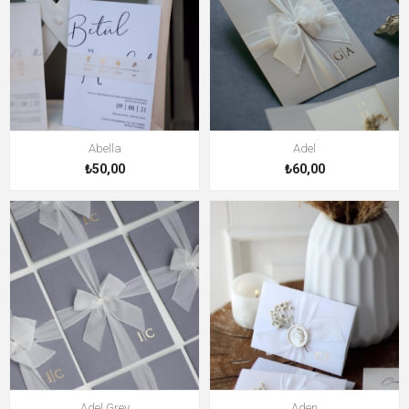
Abella
Adel
₺50,00
₺60,00
Adel Grey
Aden