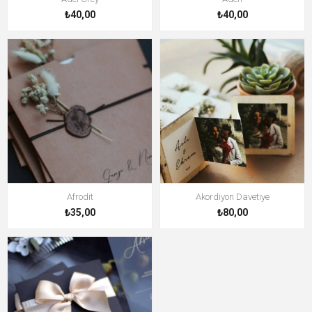
₺40,00
₺40,00
Afrodit
Akordiyon Davetiye
₺35,00
₺80,00