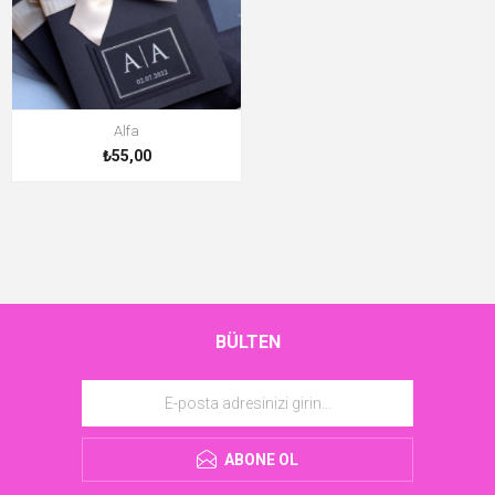
Alfa
₺55,00
BÜLTEN
ABONE OL