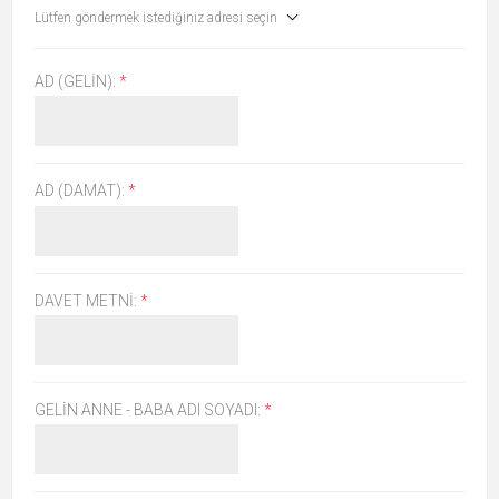
Lütfen göndermek istediğiniz adresi seçin
AD (GELIN):
*
AD (DAMAT):
*
DAVET METNI:
*
GELIN ANNE - BABA ADI SOYADI:
*