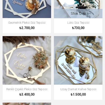
Stok Dışı
Geometrik Pleksi Söz Tepsisi
Lüks Söz Tepsisi
₺2.700,00
₺730,00
Renkli Çiçekli Pleksi Söz Tepsisi
Uzay Damat Kahve Tepsisi
₺3.400,00
₺1.500,00