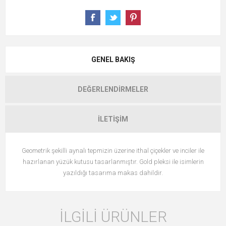
GENEL BAKIŞ
DEĞERLENDIRMELER
İLETIŞIM
Geometrik şekilli aynalı tepmizin üzerine ithal çiçekler ve inciler ile
hazırlanan yüzük kutusu tasarlanmıştır. Gold pleksi ile isimlerin
yazıldığı tasarıma makas dahildir.
İLGILI ÜRÜNLER