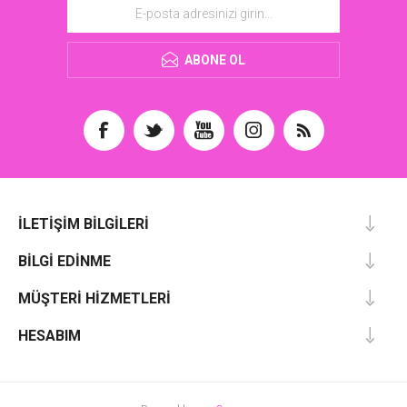
ABONE OL
İLETIŞIM BILGILERI
BILGI EDINME
MÜŞTERI HIZMETLERI
HESABIM