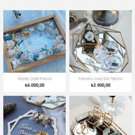
Ahşap Çiçek Kutusu
Fanuslu Uzay Söz Tepsisi
₺6.000,00
₺2.900,00