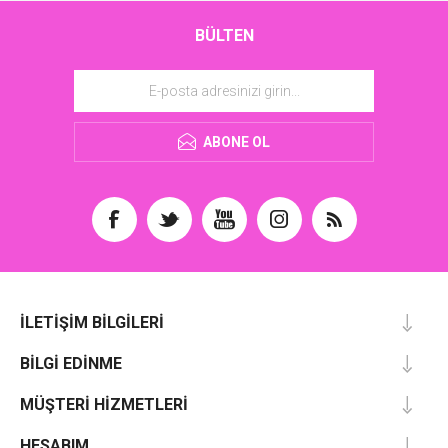
BÜLTEN
ABONE OL
İLETIŞIM BILGILERI
BILGI EDINME
MÜŞTERI HIZMETLERI
HESABIM