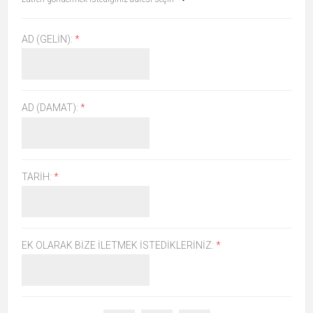
AD (GELIN):
*
AD (DAMAT):
*
TARIH:
*
EK OLARAK BIZE İLETMEK İSTEDIKLERINIZ:
*