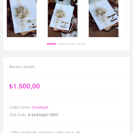
Beyazın asaleti ...
₺1.500,00
Üretici firma:
Davetiyen
Stok Kodu:
d-and-bjad-10001
Lütfen göndermek istediğiniz adresi seçin