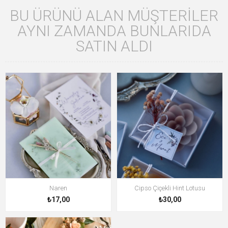
BU ÜRÜNÜ ALAN MÜŞTERILER
AYNI ZAMANDA BUNLARIDA
SATIN ALDI
Naren
Cipso Çiçekli Hint Lotusu
₺17,00
₺30,00