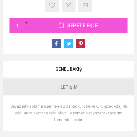
SEPETE EKLE
GENEL BAKIŞ
İLETIŞIM
Beyaz jüt kaplama üzerine ekru dantel kurdele ve kuru çiçek kolajı ile
yapılan süsleme ve gold pleksi ile isimlerinizi yazarak tasarım
tamamlanmıştır.