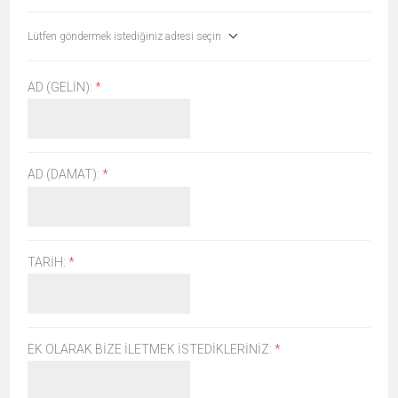
Lütfen göndermek istediğiniz adresi seçin
AD (GELIN):
*
AD (DAMAT):
*
TARIH:
*
EK OLARAK BIZE İLETMEK İSTEDIKLERINIZ:
*