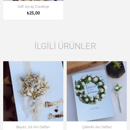
Soft Ayraç Davetiye
₺25,00
İLGILI ÜRÜNLER
Beyaz Jüt Anı Defteri
Çelenkli Anı Defteri