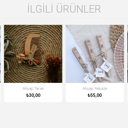
İLGILI ÜRÜNLER
Ahşap Tarak
Ahşap Yelpaze
₺30,00
₺55,00