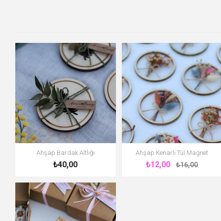
Ahşap Bardak Altlığı
Ahşap Kenarlı Tül Magnet
₺40,00
₺12,00
₺16,00