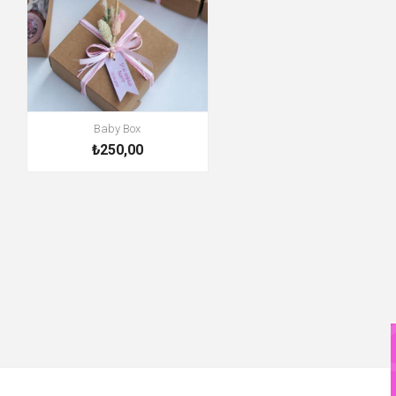
Baby Box
₺250,00