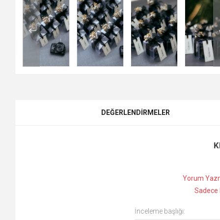
DEĞERLENDIRMELER
K
Yorum Yazm
Sadece k
İnceleme başlığı: