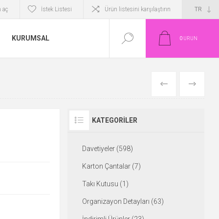
 aç
İstek Listesi
Ürün listesini karşılaştırın
KURUMSAL
0
ÜRÜN
ÖNCEKI
SONRAKI
KATEGORILER
Davetiyeler (598)
Karton Çantalar (7)
Takı Kutusu (1)
Organizayon Detayları (63)