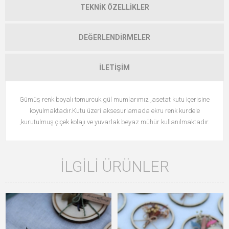
TEKNIK ÖZELLIKLER
DEĞERLENDIRMELER
İLETIŞIM
Gümüş renk boyalı tomurcuk gül mumlarımız ,asetat kutu içerisine
koyulmaktadır.Kutu üzeri aksesurlamada ekru renk kurdele
,kurutulmuş çiçek kolajı ve yuvarlak beyaz mühür kullanılmaktadır.
İLGILI ÜRÜNLER