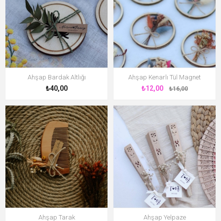
Ahşap Bardak Altlığı
Ahşap Kenarlı Tül Magnet
₺40,00
₺12,00
₺16,00
Ahşap Tarak
Ahşap Yelpaze