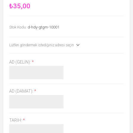
₺35,00
Stok Kodu:
d-hdy-gtgm-10001
Lütfen göndermek istediğiniz adresi seçin
AD (GELIN):
*
AD (DAMAT):
*
TARIH:
*