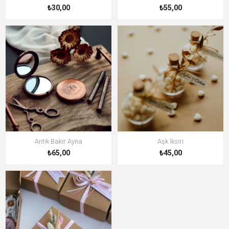
₺30,00
₺55,00
Antik Bakır Ayna
Aşk İksiri
₺65,00
₺45,00