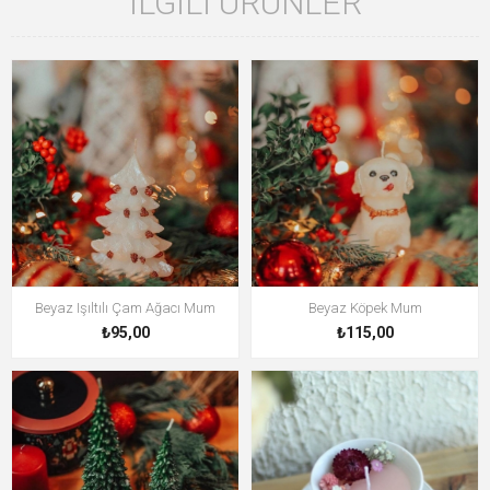
İLGILI ÜRÜNLER
Beyaz Işıltılı Çam Ağacı Mum
Beyaz Köpek Mum
₺95,00
₺115,00