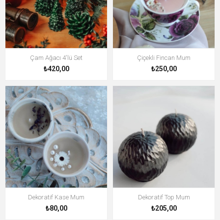
Çam Ağacı 4'lü Set
Çiçekli Fincan Mum
₺420,00
₺250,00
Dekoratif Kase Mum
Dekoratif Top Mum
₺80,00
₺205,00