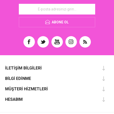
ABONE OL
İLETIŞIM BILGILERI
BILGI EDINME
MÜŞTERI HIZMETLERI
HESABIM