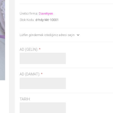
Üretici firma:
Davetiyen
Stok Kodu:
d-hdy-kkt-10001
Lütfen göndermek istediğiniz adresi seçin
AD (GELIN):
*
AD (DAMAT):
*
TARIH: