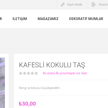
Kayıt olmak
Oturum
R
İLETIŞIM
MAĞAZAMIZ
DEKORATIF MUMLAR
KAFESLI KOKULU TAŞ
Bu ürünü ilk yorumlayan siz olun
Rengi ve kokusu büyüleyecektir...
₺30,00