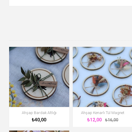
Ahşap Bardak Altlığı
Ahşap Kenarlı Tül Magnet
₺40,00
₺12,00
₺16,00