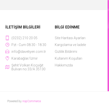
İLETIŞIM BILGILERI
BILGI EDINME
(0232) 210 20 05
Site Haritası Ayarları
Pzt - Cum 08:30 - 18:30
Kargolama ve İadele
info@davetiyen.com.tr
Gizlilik Bildirimi
Karabağlar/İzmir
Kullanım Koşulları
Şehit Volkan Koçyiğit
Hakkımızda
Bulvarı no:33/A 35130
Powered by
nopCommerce