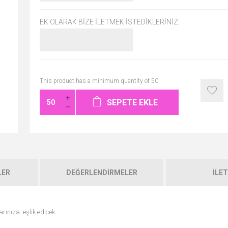
EK OLARAK BIZE İLETMEK İSTEDIKLERINIZ:
This product has a minimum quantity of 50
SEPETE EKLE
LER
DEĞERLENDIRMELER
İLET
rınıza eşlik edicek...