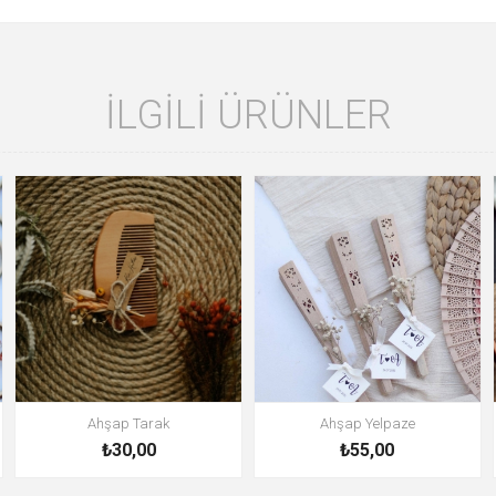
İLGILI ÜRÜNLER
Ahşap Tarak
Ahşap Yelpaze
₺30,00
₺55,00