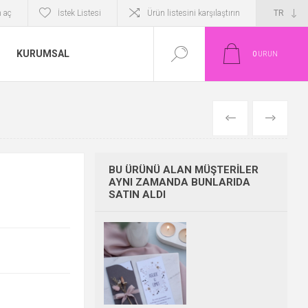
 aç
İstek Listesi
Ürün listesini karşılaştırın
KURUMSAL
0
ÜRÜN
ÖNCEKI
SONRAKI
BU ÜRÜNÜ ALAN MÜŞTERILER
AYNI ZAMANDA BUNLARIDA
SATIN ALDI