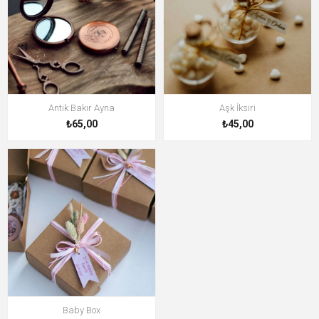
Antik Bakır Ayna
Aşk İksiri
₺65,00
₺45,00
Baby Box