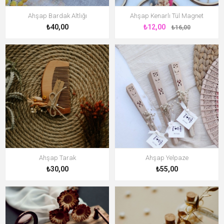
Ahşap Bardak Altlığı
Ahşap Kenarlı Tül Magnet
₺40,00
₺12,00
₺16,00
Ahşap Tarak
Ahşap Yelpaze
₺30,00
₺55,00