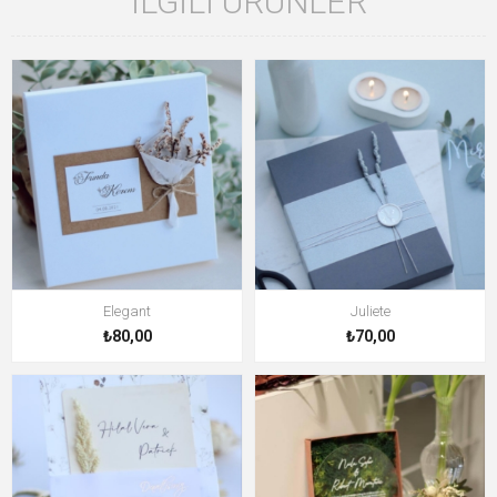
İLGILI ÜRÜNLER
Elegant
Juliete
₺80,00
₺70,00