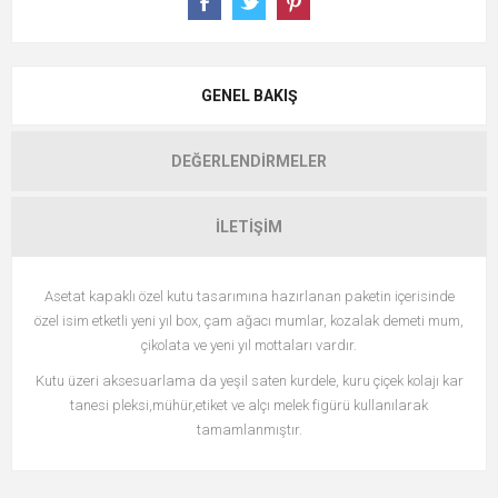
GENEL BAKIŞ
DEĞERLENDIRMELER
İLETIŞIM
Asetat kapaklı özel kutu tasarımına hazırlanan paketin içerisinde
özel isim etketli yeni yıl box, çam ağacı mumlar, kozalak demeti mum,
çikolata ve yeni yıl mottaları vardır.
Kutu üzeri aksesuarlama da yeşil saten kurdele, kuru çiçek kolajı kar
tanesi pleksi,mühür,etiket ve alçı melek figürü kullanılarak
tamamlanmıştır.