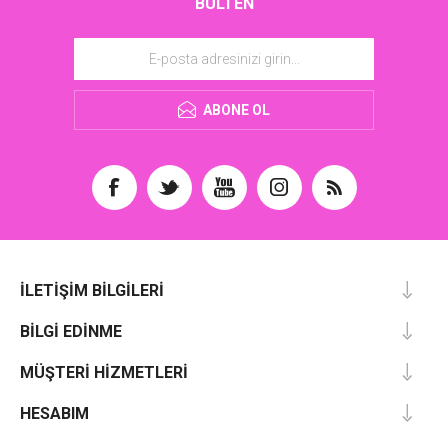
BÜLTEN
ABONE OL
İLETIŞIM BILGILERI
BILGI EDINME
MÜŞTERI HIZMETLERI
HESABIM