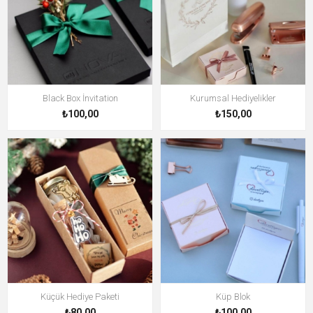
Black Box İnvitation
Kurumsal Hediyelikler
₺100,00
₺150,00
Küçük Hediye Paketi
Küp Blok
₺80,00
₺100,00