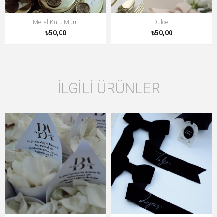
Metal Kutu Mum
Dulcet
₺50,00
₺50,00
İLGILI ÜRÜNLER