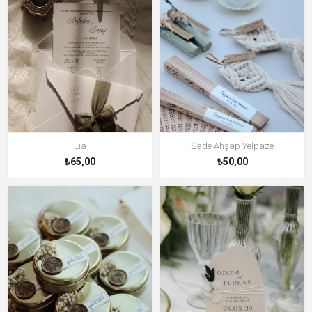
Lia
Sade Ahşap Yelpaze
₺65,00
₺50,00