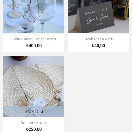
Gelin Damat Kadeh Detayı
Siyah Masa Kartı
₺400,00
₺40,00
Stok Dışı
Bambu Yelpaze
₺250,00