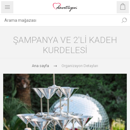
ŞAMPANYA VE 2'LI KADEH
KURDELESI
Ana sayfa
Organizayon Detayları