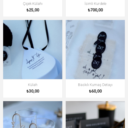
Çiçek Külahı
İsimli Kurdele
₺25,00
₺700,00
Külah
Baskılı Kumaş Detayı
₺30,00
₺60,00