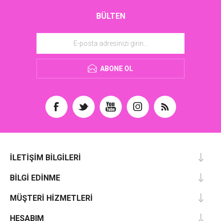
BÜLTEN
ABONE OL
İLETIŞIM BILGILERI
BILGI EDINME
MÜŞTERI HIZMETLERI
HESABIM