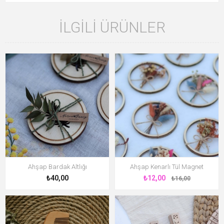
İLGILI ÜRÜNLER
Ahşap Bardak Altlığı
Ahşap Kenarlı Tül Magnet
₺40,00
₺12,00
₺16,00