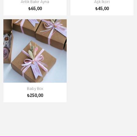
Antik Bakır Ayna
Aşk İksiri
₺65,00
₺45,00
Baby Box
₺250,00