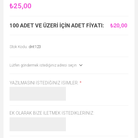
₺25,00
100 ADET VE ÜZERI IÇIN ADET FIYATI:
₺20,00
Stok Kodu:
dnt123
Lütfen göndermek istediğiniz adresi seçin
YAZILMASINI ISTEDIĞINIZ ISIMLER:
*
EK OLARAK BIZE İLETMEK İSTEDIKLERINIZ: