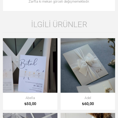
Zarfta ki mekan görseli değişmemektedir.
İLGILI ÜRÜNLER
Abella
Adel
₺50,00
₺60,00