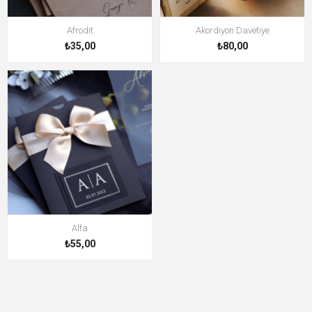
Afrodit
Akordiyon Davetiye
₺35,00
₺80,00
Alfa
₺55,00