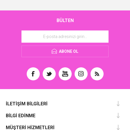
BÜLTEN
ABONE OL
İLETIŞIM BILGILERI
BILGI EDINME
MÜŞTERI HIZMETLERI