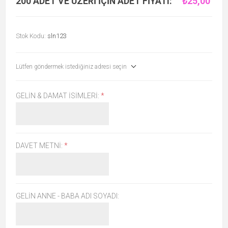
200 ADET VE ÜZERI IÇIN ADET FIYATI:
₺25,00
Stok Kodu:
sln123
Lütfen göndermek istediğiniz adresi seçin
GELIN & DAMAT İSIMLERI:
*
DAVET METNI:
*
GELIN ANNE - BABA ADI SOYADI: