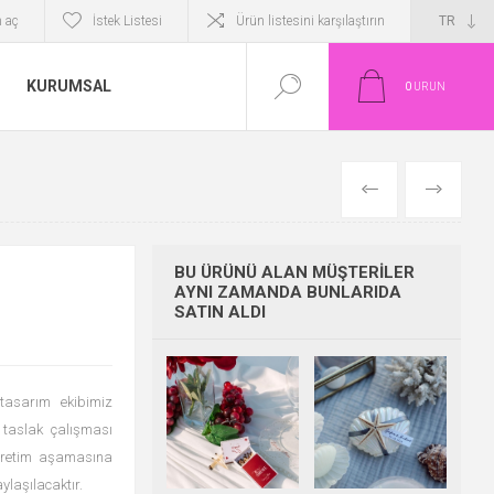
 aç
İstek Listesi
Ürün listesini karşılaştırın
KURUMSAL
0
ÜRÜN
ÖNCEKI
SONRAKI
BU ÜRÜNÜ ALAN MÜŞTERILER
AYNI ZAMANDA BUNLARIDA
SATIN ALDI
 tasarım ekibimiz
n taslak çalışması
a üretim aşamasına
aylaşılacaktır.