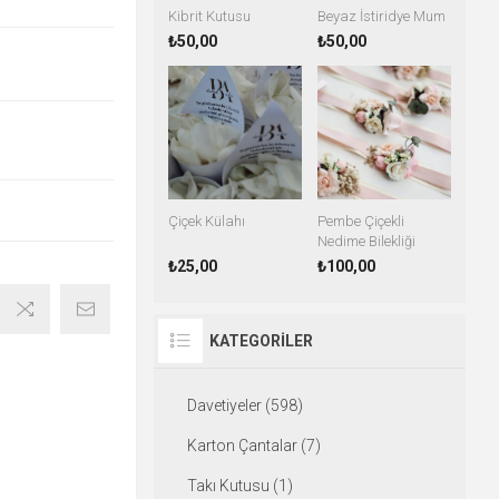
Kibrit Kutusu
Beyaz İstiridye Mum
₺50,00
₺50,00
Çiçek Külahı
Pembe Çiçekli
Nedime Bilekliği
₺25,00
₺100,00
KATEGORILER
Davetiyeler (598)
Karton Çantalar (7)
Takı Kutusu (1)