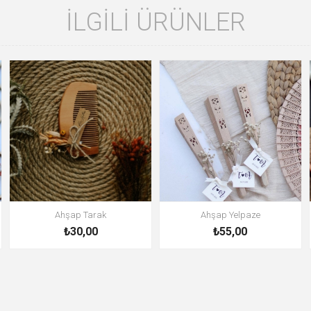
İLGILI ÜRÜNLER
Ahşap Tarak
Ahşap Yelpaze
₺30,00
₺55,00