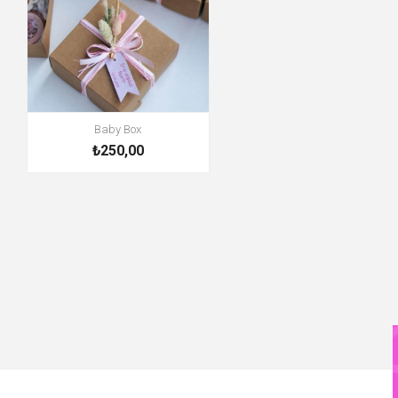
Baby Box
₺250,00