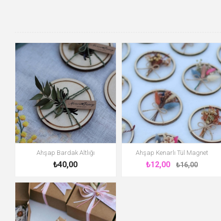
Ahşap Bardak Altlığı
Ahşap Kenarlı Tül Magnet
₺40,00
₺12,00
₺16,00