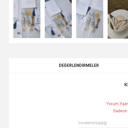
DEĞERLENDIRMELER
K
Yorum Yazm
Sadece k
İnceleme başlığı: