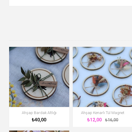
Ahşap Bardak Altlığı
Ahşap Kenarlı Tül Magnet
₺40,00
₺12,00
₺16,00