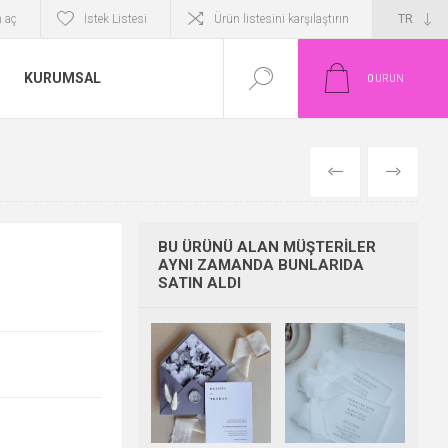
 aç
İstek Listesi
Ürün listesini karşılaştırın
KURUMSAL
0
ÜRÜN
ÖNCEKI
SONRAKI
BU ÜRÜNÜ ALAN MÜŞTERILER
AYNI ZAMANDA BUNLARIDA
SATIN ALDI