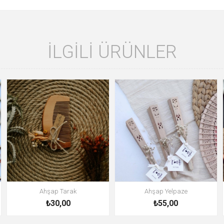
İLGILI ÜRÜNLER
Ahşap Tarak
Ahşap Yelpaze
₺30,00
₺55,00