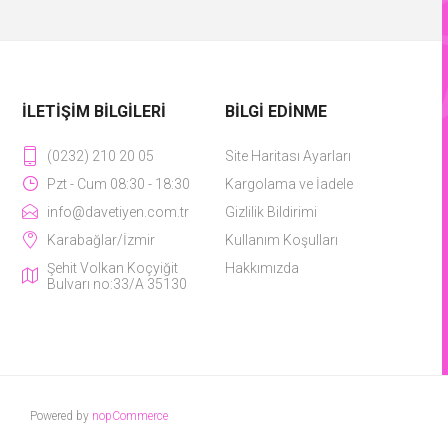
İLETIŞIM BILGILERI
BILGI EDINME
(0232) 210 20 05
Site Haritası Ayarları
Pzt - Cum 08:30 - 18:30
Kargolama ve İadele
info@davetiyen.com.tr
Gizlilik Bildirimi
Karabağlar/İzmir
Kullanım Koşulları
Şehit Volkan Koçyiğit
Hakkımızda
Bulvarı no:33/A 35130
Powered by
nopCommerce