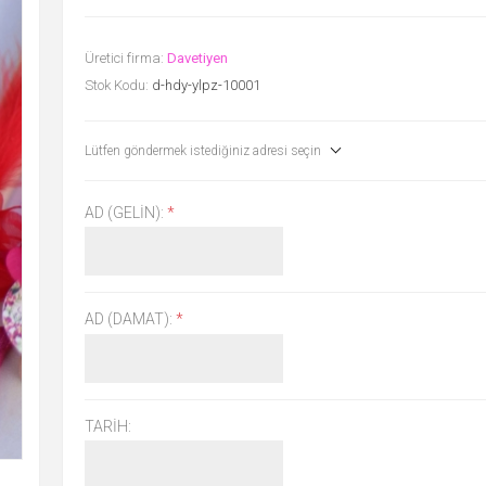
Üretici firma:
Davetiyen
Stok Kodu:
d-hdy-ylpz-10001
Lütfen göndermek istediğiniz adresi seçin
AD (GELIN):
*
AD (DAMAT):
*
TARIH: